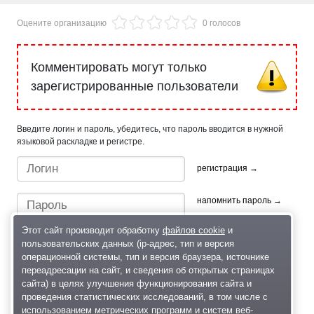
Оцените организацию
0 голосов
Комментировать могут только
зарегистрированные пользователи
Введите логин и пароль, убедитесь, что пароль вводится в нужной
языковой раскладке и регистре.
регистрация →
напомнить пароль →
Этот сайт производит обработку
файлов cookie
и
пользовательских данных (ip-адрес, тип и версия
операционной системы, тип и версия браузера, источнике
переадресации на сайт, и сведения об открытых страницах
сайта) в целях улучшения функционирования сайта и
проведения статистических исследований, в том числе с
Быстрый вход/регистрация, используя профиль в:
использованием метрических программ и систем веб-