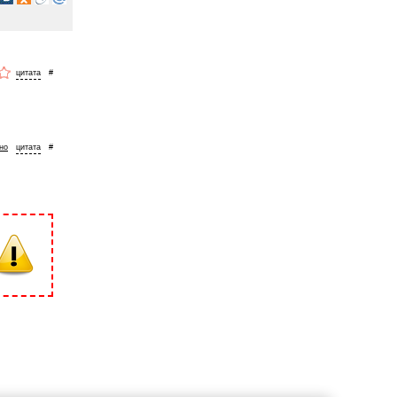
#
но
#