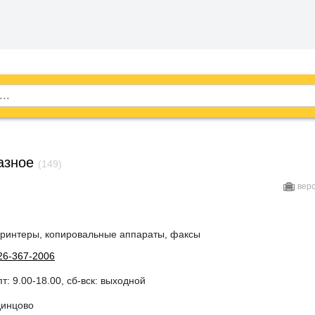
азное
(149)
вер
Принтеры, копировальные аппараты, факсы
26-367-2006
пт: 9.00-18.00, сб-вск: выходной
динцово