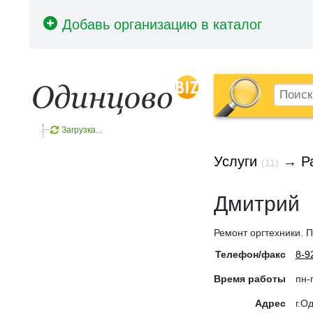
Загрузка...
Услуги
→
Р
(11)
Дмитрий
Ремонт оргтехники. 
Телефон/факс
8-9
Время работы
пн-
Адрес
г.О