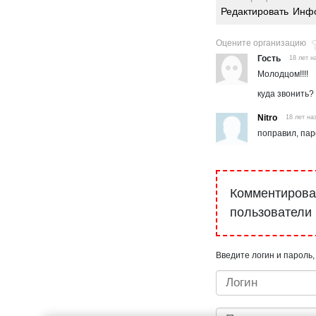
Редактировать
Инфо
Оцените организацию
Гость
18 лет н
Молодцом!!!!
куда звонить?
Nitro
18 лет на
поправил, пар
Комментироват
пользователи
Введите логин и пароль,