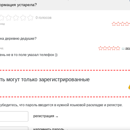
рмация устарела?
0 голосов
азад
 на деревню дедушке?
зад
лич
ень не в то поле указал телефон ))
ь могут только зарегистрированные
 убедитесь, что пароль вводится в нужной языковой раскладке и регистре.
регистрация →
напомнить пароль →