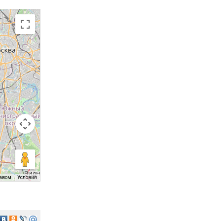
равом
Условия