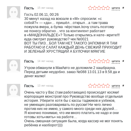
Гость
15 лет назад
#
Гость 02.06.11, 00:26
30 минут назад на вокзале в «М» спросили: «с
собой?» — «да»… пришёл…открыл…а там трава
пожухла-вчера, а булка -чёрствая./хочу спать поэтому
не понесу обратно…что за контингент работает
в «МАКДОНАЛЬДСЕ»? Только открылись и нате--жрите!!!
куда смотрит руководство? чек №0021
ВОТ ТЫ ПИЗ…БОЛ ТАМ НЕТ ТАКОГО ЗАПОМНИ Я ТАМ
РАБОТАЮ И САЛАТ КАЖДЫЙ ДЕНЬ СВЕЖИЙ ПРИХОДИТ
И ЗЕЛЕНЫЙ ХРУСТЯЩИЙ А БУЛОЧКИ МЯКГИЕ
Гость
14 лет назад
#
Утром обманули в МакАвто не доложили 2 хашбрауна.
Перед детьми неудобно. заказ №088 13.01.13 в 9.58 да и
денег жалко!
Гость
13 лет назад
#
Очень часто у Вас (там работающих) происходят косяки!
корпорация монстров! про Руководство вообще отдельная
история. Уберите хотя бы с кассы таджиков и узбеков,
не умеющих разговаривать по русски! Ни чего лично
против них не имею, у самого много среди них друзей…
Я конечно понимаю, что им много платить не надо и они
готовы хоть»жить» на работе…
Очень смешная ситуация была, когда кассир не мог понять
ребёнка и наоборот))))