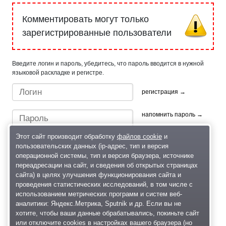
Комментировать могут только
зарегистрированные пользователи
Введите логин и пароль, убедитесь, что пароль вводится в нужной
языковой раскладке и регистре.
регистрация →
напомнить пароль →
Этот сайт производит обработку
файлов cookie
и
пользовательских данных (ip-адрес, тип и версия
операционной системы, тип и версия браузера, источнике
переадресации на сайт, и сведения об открытых страницах
сайта) в целях улучшения функционирования сайта и
проведения статистических исследований, в том числе с
Быстрый вход/регистрация, используя профиль в:
использованием метрических программ и систем веб-
аналитики: Яндекс.Метрика, Sputnik и др. Если вы не
хотите, чтобы ваши данные обрабатывались, покиньте сайт
или отключите cookies в настройках вашего браузера (но