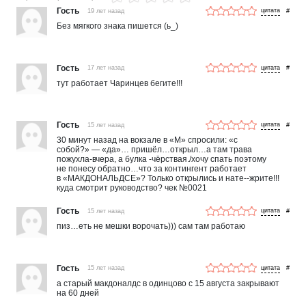
Гость
19 лет назад
#
Без мягкого знака пишется (ь_)
Гость
17 лет назад
#
тут работает Чаринцев бегите!!!
Гость
15 лет назад
#
30 минут назад на вокзале в «М» спросили: «с
собой?» — «да»… пришёл…открыл…а там трава
пожухла-вчера, а булка -чёрствая./хочу спать поэтому
не понесу обратно…что за контингент работает
в «МАКДОНАЛЬДСЕ»? Только открылись и нате--жрите!!!
куда смотрит руководство? чек №0021
Гость
15 лет назад
#
пиз…еть не мешки ворочать))) сам там работаю
Гость
15 лет назад
#
а старый макдоналдс в одинцово с 15 августа закрывают
на 60 дней