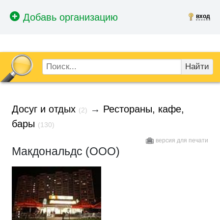
вход
Найти
Досуг и отдых
→
Рестораны, кафе,
(2)
бары
(130)
версия для печати
Макдональдс (ООО)