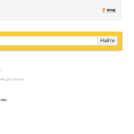
вход
Найти
)
сия для печати
ство