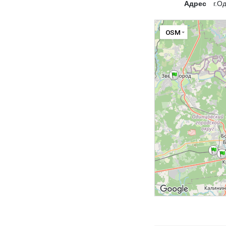
Адрес
г.О
OSM