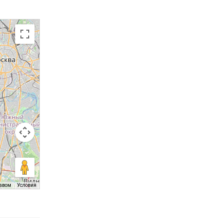
равом
Условия