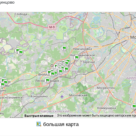
динцово
Это изображение может быть защищено авторским п
Быстрые клавиши