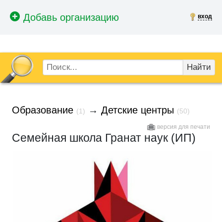
вход
Найти
Образование
→
Детские центры
(1)
(50)
версия для печати
Семейная школа Гранат наук (ИП)