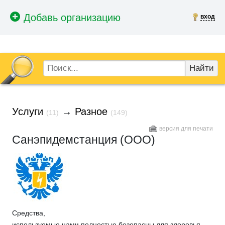
вход
Найти
Услуги
→
Разное
(11)
(149)
версия для печати
Санэпидемстанция (ООО)
Средства,
используемые нами полностью безопасны для здоровья