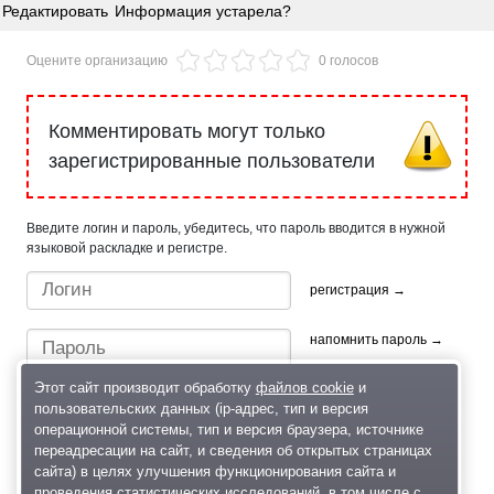
Редактировать
Информация устарела?
Оцените организацию
0 голосов
Комментировать могут только
зарегистрированные пользователи
Введите логин и пароль, убедитесь, что пароль вводится в нужной
языковой раскладке и регистре.
регистрация →
напомнить пароль →
Этот сайт производит обработку
файлов cookie
и
пользовательских данных (ip-адрес, тип и версия
операционной системы, тип и версия браузера, источнике
переадресации на сайт, и сведения об открытых страницах
сайта) в целях улучшения функционирования сайта и
проведения статистических исследований, в том числе с
Быстрый вход/регистрация, используя профиль в: