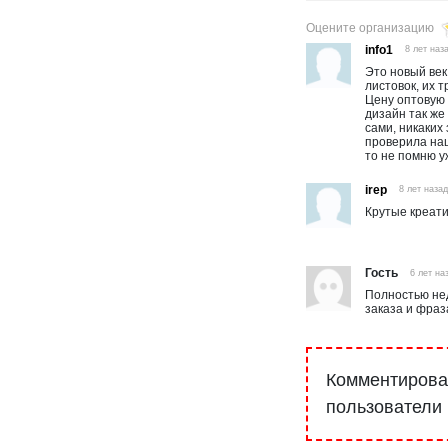
Оцените организацию
info1
8 лет наз
Это новый век
листовок, их 
Цену оптовую 
дизайн так же
сами, никаких
проверила наш
то не помню у
irep
8 лет наза
Крутые креати
Гость
6 лет на
Полностью нед
заказа и фраза
Комментироват
пользователи