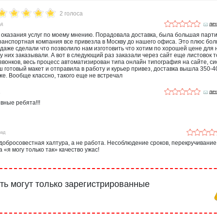
2 голоса
ад
лич
 оказания услуг по моему мнению. Порадовала доставка, была большая парт
транспортная компания все привезла в Москву до нашего офиса. Это плюс бо
даже сделали что позволило нам изготовить что хотим по хорошей цене для 
 у них заказывали. А вот в следующий раз заказали через сайт еще листовок 
 звонков, весь процесс автоматизирован типа онлайн типография на сайте, с
 готовый макет и отправила в работу и курьер привез, доставка вышла 350-40
же. Вообще классно, такого еще не встречал
д
лич
вные ребята!!!
зад
обросовестная халтура, а не работа. Несоблюдение сроков, перекручивание
 «я могу только так» качество ужас!
ь могут только зарегистрированные