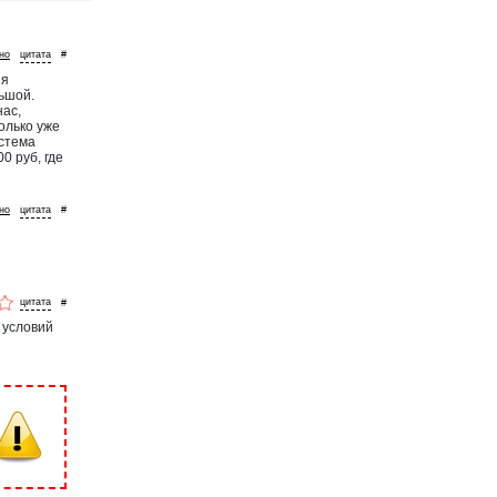
но
#
ия
льшой.
нас,
только уже
истема
0 руб, где
но
#
#
 условий