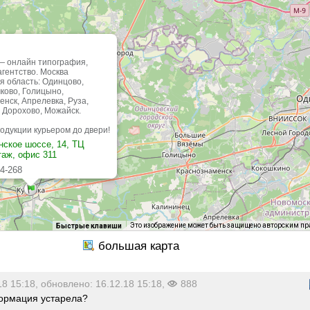
— онлайн типография,
гентство. Москва
я область: Одинцово,
чково, Голицыно,
нск, Апрелевка, Руза,
 Дорохово, Можайск.
одукции курьером до двери!
ское шоссе, 14, ТЦ
таж, офис 311
44-268
18.00, сб-вск: выходной
Это изображение может быть защищено авторским п
Быстрые клавиши
18 15:18, обновлено: 16.12.18 15:18,
888
рмация устарела?