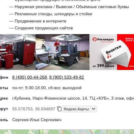
— Наружная реклама / Вывески / Обьёмные световые буквы
— Рекламные стенды, штендеры и стойки
— Продвижение в интернете
— Создание продающих сайтов
ефон
8 (495) 00-44-268
,
8 (905) 533-49-82
боты
пн-пт: 9.00-18.00, сб-вск: выходной
дрес
г.Кубинка, Наро-Фоминское шоссе, 14, ТЦ «КУБ», 3 этаж, оф
шрут
55.576753, 36.694897
Яндекс.Карты
тель
Сергеев Илья Сергеевич