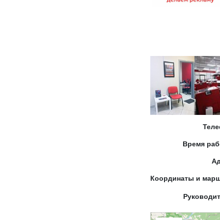
Тел
Время ра
А
Координаты и мар
Руководи