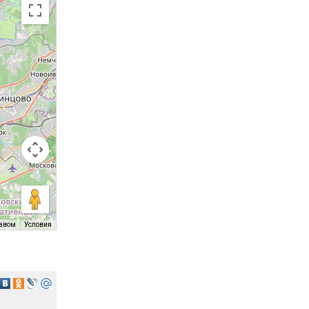
равом
Условия