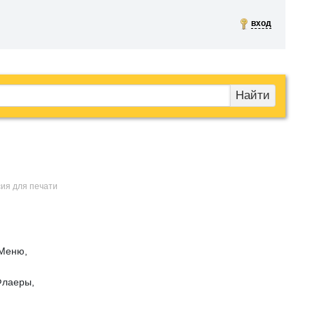
вход
Найти
сия для печати
 Меню,
Флаеры,