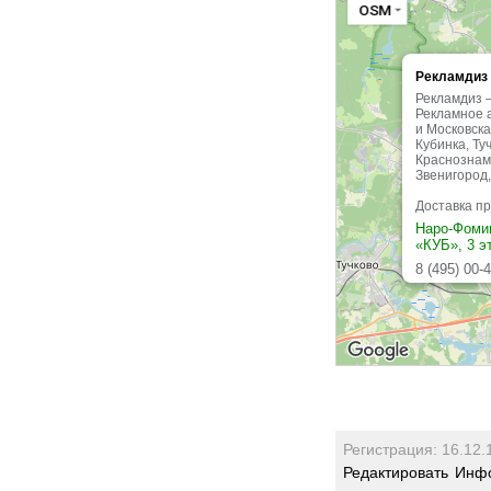
OSM
Рекламдиз
Рекламдиз 
Рекламное а
и Московска
Кубинка, Ту
Краснознаме
Звенигород,
Доставка пр
Наро-Фомин
«КУБ», 3 э
8 (495) 00-
пн-пт: 9.00-
Регистрация: 16.12.
Редактировать
Инфо