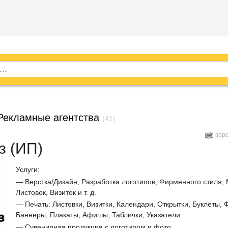
Рекламные агентства
(41)
вер
з (ИП)
Услуги:
— Верстка/Дизайн, Разработка логотипов, Фирменного стиля,
Листовок, Визиток и т. д.
— Печать: Листовки, Визитки, Календари, Открытки, Буклеты, 
Баннеры, Плакаты, Афишы, Таблички, Указатели
— Сувенирная продукция с логотипом и фото