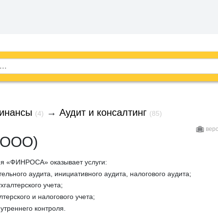
финансы
→
Аудит и консалтинг
(4)
(85)
вер
(ООО)
ия «ФИНРОСА» оказывает услуги:
ельного аудита, инициативного аудита, налогового аудита;
хгалтерского учета;
терского и налогового учета;
утреннего контроля.