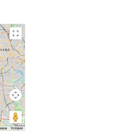
равом
Условия