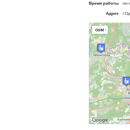
Время работы
пн-
Адрес
г.О
OSM