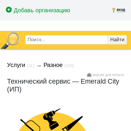
вход
Найти
Услуги
→
Разное
(11)
(149)
версия для печати
Технический сервис — Emerald City
(ИП)