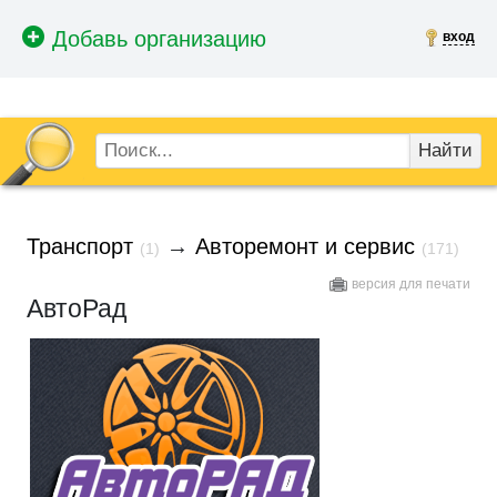
вход
Найти
Транспорт
→
Авторемонт и сервис
(1)
(171)
версия для печати
АвтоРад