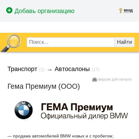
вход
Найти
Транспорт
→
Автосалоны
(1)
(17)
версия для печати
Гема Премиум (ООО)
— продажа автомобилей BMW новых и с пробегом;