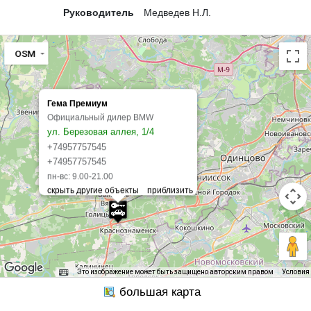
Руководитель
Медведев Н.Л.
OSM
Гема Премиум
Официальный дилер BMW
ул. Березовая аллея, 1/4
+74957757545
+74957757545
пн-вс: 9.00-21.00
Это изображение может быть защищено авторским правом
Условия