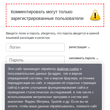
Комментировать могут только
зарегистрированные пользователи
Введите логин и пароль, убедитесь, что пароль вводится в нужной
языковой раскладке и регистре.
регистрация →
напомнить пароль →
Этот сайт производит обработку
файлов cookie
и
пользовательских данных (ip-адрес, тип и версия
операционной системы, тип и версия браузера, источнике
переадресации на сайт, и сведения об открытых страницах
сайта) в целях улучшения функционирования сайта и
проведения статистических исследований, в том числе с
Быстрый вход/регистрация, используя профиль в:
использованием метрических программ и систем веб-
аналитики: Яндекс.Метрика, Sputnik и др. Если вы не
хотите, чтобы ваши данные обрабатывались, покиньте сайт