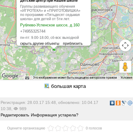
Детский центр при Нашей школе
Группы развивающего обучения
«ИГРОТЕКА» и «ПРИГОТОВИШКА»
по программе «Пятьдесят седьмая
школа» для детей от 5ти лет.
Рублево-Успенское шоссе, д.160
+74955325744
пн-пт: 9.00-18.00, сб-вск: выходной
Это изображение может быть защищено авторским правом
Условия
Регистрация: 28.03.17 15:48, обновлено: 10.04.17
10:38,
989
Редактировать
Информация устарела?
Оцените организацию
0 голосов