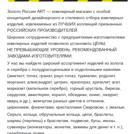
Золото России ART — ювелирный магазин с особой
концепцией дизайнерского и стилевого отбора ювелирных
изделий, извлекаемых из ЛУЧШИХ коллекций признанных
РОССИЙСКИХ ПРОИЗВОДИТЕЛЕЙ.
Широкое сотрудничество с предприятиями-изготовителями
ювелирных изделий позволило установить ЦЕНЫ,
НЕ ПРЕВЫШАЮЩИЕ УРОВЕНЬ, РЕКОМЕНДОВАННЫЙ
ЗАВОДАМИ-ИЗГОТОВИТЕЛЯМИ.
У нас вы найдете широкий ассортимент изделий из золота
и серебра с полудрагоценными и поделочными камнями
(аметист, топаз, гранат, раух-топаз, турмалин, родолит,
морганит, александрит, цитрин, хризопраз, хризолит, агат,
марказит (капельное серебро), горный хрусталь, бирюза,
сердолик, авантюрин, коралл, обсидиан, оникс, лазурит,
кварц и др.), жемчугом разных цветов и оттенков,
цирконием, фианитами, кристаллами Сваровски, с эмалью:
Серьги, кольца, обручальные кольца, цепи, браслеты,
шармы (перлины) к браслетам, подвески, бусы, иконы,
сувениры (ионизаторы, монетки, зажимы для денег и т. п.),
серебряные ложки.