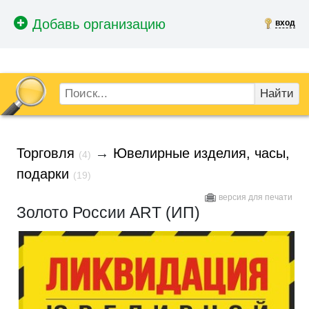
вход
Найти
Торговля
→
Ювелирные изделия, часы,
(4)
подарки
(19)
версия для печати
Золото России ART (ИП)