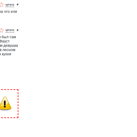
#
ка что ели
#
м был там
 Фауст
ом девушка
 в лесном
я кухня