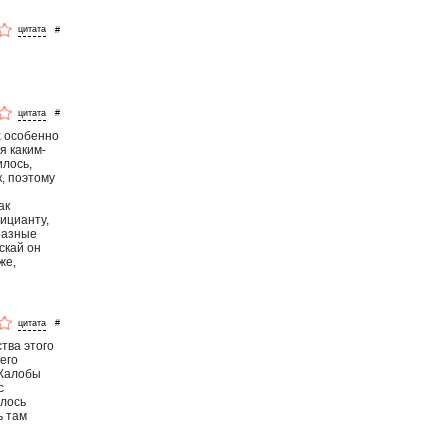
#
#
х особенно
я каким-
илось,
к, поэтому
ак
фицианту,
 разные
скай он
же,
#
тва этого
его
 Жалобы
с
илось
ь там