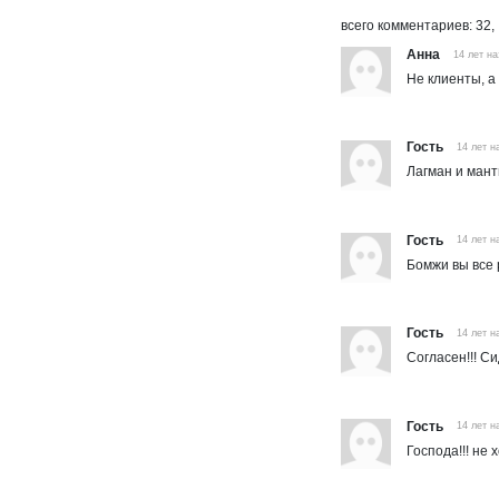
комментариев
32
Анна
14 лет на
Не клиенты, а г
Гость
14 лет н
Лагман и мант
Гость
14 лет н
Бомжи вы все 
Гость
14 лет н
Согласен!!! Си
Гость
14 лет н
Господа!!! не 