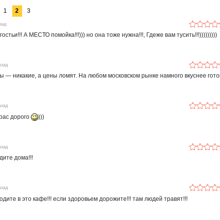
1
2
3
зад
остьи!!! А МЕСТО помойка!!!))) но она тоже нужна!!!, Гдеже вам тусить!!!)))))))))
азад
ы — никакие, а цены ломят. На любом московском рынке намного вкуснее гот
азад
рас дорого
)))
азад
дите дома!!!
азад
ходите в это кафе!!! если здоровьем дорожите!!! там людей травят!!!