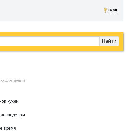
вход
Найти
сия для печати
ной кухни
угие шедевры
ое время