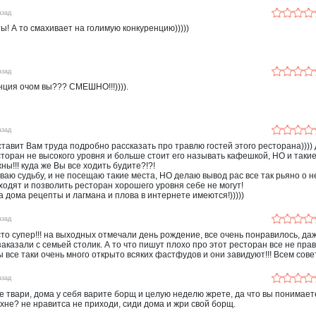
азад
ы! А то смахивает на голимую конкуренцию)))))
азад
нция очом вы??? СМЕШНО!!!)))).
азад
оставит Вам труда подробно рассказать про травлю гостей этого ресторана)))) 
сторан не высокого уровня и больше стоит его называть кафешкой, НО и таки
ны!!! куда же Вы все ходить будите?!?!
ваю судьбу, и не посещаю такие места, НО делаю вывод рас все так рьяно о 
 ходят и позволить ресторан хорошего уровня себе не могут!
а дома рецепты и лагмана и плова в интернете имеются!)))))
азад
то супер!!! на выходных отмечали день рождение, все очень понравилось, да
заказали с семьей столик. А то что пишут плохо про этот ресторан все не пра
ы все таки очень много открыто всяких фастфудов и они завидуют!!! Всем совет
азад
 твари, дома у себя варите борщ и целую неделю жрете, да что вы понимает
ухне? не нравитса не приходи, сиди дома и жри свой борщ.