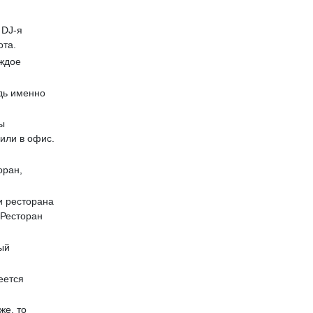
 DJ-я
ота.
аждое
дь именно
ы
или в офис.
оран,
и ресторана
 Ресторан
ый
еется
же, то