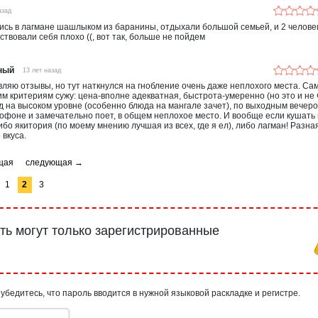
азад
ись в лагмане шашлыком из баранины, отдыхали большой семьей, и 2 челове
твовали себя плохо ((, вот так, больше не пойдем
ный
13 лет назад
вляю отзывы, но тут наткнулся на гнобление очень даже неплохого места. Са
ким критериям сужу: цена-вполне адекватная, быстрота-умеренно (но это и не
юд на высоком уровне (особенно блюда на мангале зачет), по выходным вечер
софоне и замечательно поет, в общем неплохое место. И вообще если кушать
либо якитория (по моему мнению лучшая из всех, где я ел), либо лагман! Разна
 вкуса.
1
2
3
ь могут только зарегистрированные
 убедитесь, что пароль вводится в нужной языковой раскладке и регистре.