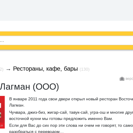
→
Рестораны, кафе, бары
2)
(130)
вер
 Лагман (ООО)
В январе 2011 года свои двери открыл новый ресторан Восточ
Лагман.
Чучвара, джиз-биз, жигар-сай, тавук-сай, угра-ош и многие др
восточной кухни мы готовы предложить именно Вам.
Если для Вас до сих пор эти слова ни очем не говорят, то сам
разобраться с переводом…