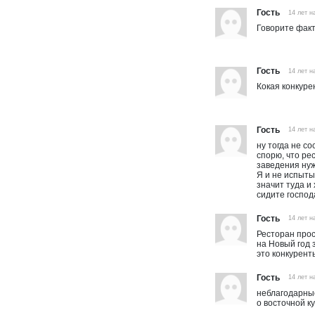
Гость
14 лет н
Говорите факт
Гость
14 лет н
Кокая конкуре
Гость
14 лет н
ну тогда не с
спорю, что ре
заведения нуж
Я и не испыты
значит туда и
сидите господ
Гость
14 лет н
Ресторан прос
на Новый год 
это конкурент
Гость
14 лет н
неблагодарные
о восточной к