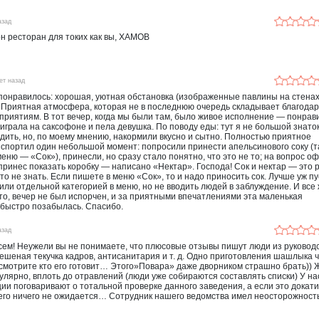
азад
он ресторан для токих как вы, ХАМОВ
ет назад
понравилось: хорошая, уютная обстановка (изображенные павлины на стена
 Приятная атмосфера, которая не в последнюю очередь складывает благодар
оприятиям. В тот вечер, когда мы были там, было живое исполнение — понрав
играла на саксофоне и пела девушка. По поводу еды: тут я не большой знато
удить, но, по моему мнению, накормили вкусно и сытно. Полностью приятное
спортил один небольшой момент: попросили принести апельсинового соку (т
меню — «Сок»), принесли, но сразу стало понятно, что это не то; на вопрос о
н принес показать коробку — написано «Нектар». Господа! Сок и нектар — это
это не знать. Если пишете в меню «Сок», то и надо приносить сок. Лучше уж пу
или отдельной категорией в меню, но не вводить людей в заблуждение. И все 
то, вечер не был испорчен, и за приятными впечатлениями эта маленькая
 быстро позабылась. Спасибо.
азад
сем! Неужели вы не понимаете, что плюсовые отзывы пишут люди из руководс
ешеная текучка кадров, антисанитария и т. д. Одно приготовления шашлыка ч
смотрите кто его готовит… Этого»Повара» даже дворником страшно брать))
улярно, вплоть до отравлений (люди уже собираются составлять списки) У на
ии поговаривают о тотальной проверке данного заведения, а если это докат
его ничего не ожидается… Сотрудник нашего ведомства имел неосторожност