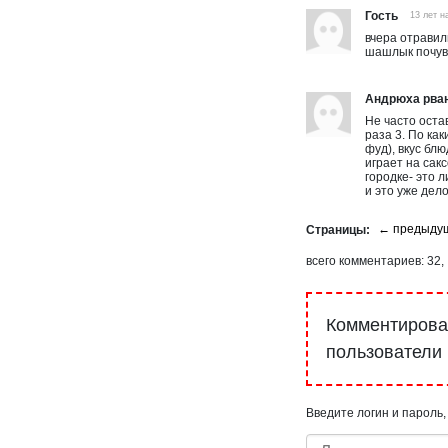
Гость
13 лет н
вчера отравил
шашлык почувс
Андрюха рва
Не часто оста
раза 3. По ка
фуд), вкус бл
играет на сак
городке- это 
и это уже дело
комментариев
32
Комментироват
пользователи
Введите логин и пароль,