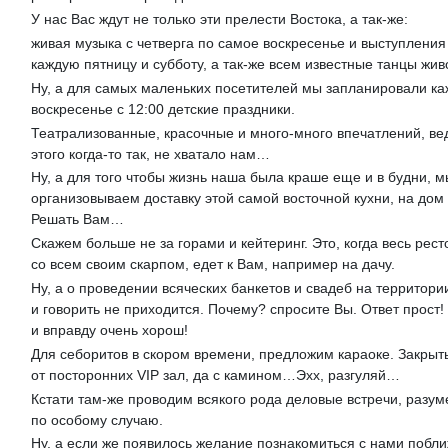
У нас Вас ждут не только эти прелести Востока, а так-же:
живая музыка с четверга по самое воскресенье и выступления
каждую пятницу и субботу, а так-же всем известные танцы жив
Ну, а для самых маленьких посетителей мы запланировали к
воскресенье с 12:00 детские праздники.
Театрализованные, красочные и много-много впечатлений, ве
этого когда-то так, не хватало нам…
Ну, а для того чтобы жизнь наша была краше еще и в будни, м
организовываем доставку этой самой восточной кухни, на дом 
Решать Вам…
Скажем больше не за горами и кейтеринг. Это, когда весь рест
со всем своим скарпом, едет к Вам, например на дачу.
Ну, а о проведении всяческих банкетов и свадеб на территори
и говорить не приходится. Почему? спросите Вы. Ответ прост!
и вправду очень хорош!
Для себоритов в скором времени, предложим караоке. Закрыт
от посторонних VIP зал, да с камином…Эхх, разгуляй…
Кстати там-же проводим всякого рода деловые встречи, разум
по особому случаю.
Ну, а если же появилось желание познакомиться с нами побли