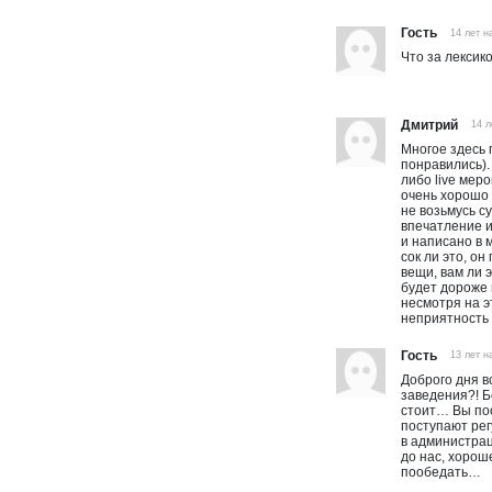
Гость
14 лет н
Что за лексик
Дмитрий
14 л
Многое здесь 
понравились).
либо live мер
очень хорошо 
не возьмусь с
впечатление и
и написано в 
сок ли это, о
вещи, вам ли 
будет дороже 
несмотря на э
неприятность
Гость
13 лет н
Доброго дня в
заведения?! Б
стоит… Вы по
поступают рег
в администрац
до нас, хорош
пообедать…