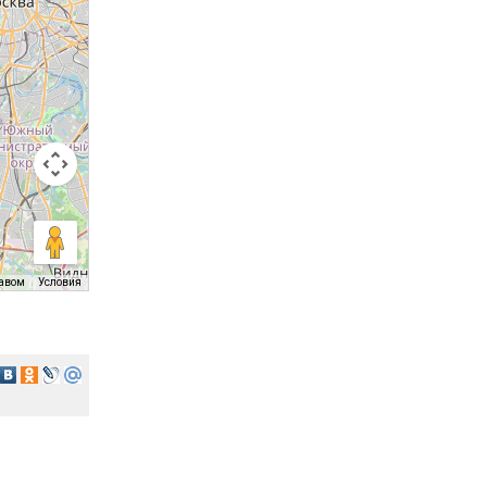
равом
Условия