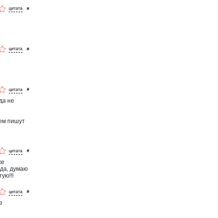
#
#
#
да не
е
нем пишут
#
же
вда, думаю
ую!!!
#
е