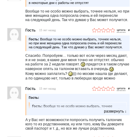
в некоторые дни с работы не отпустят
Вообще то не особо можно выбрать, точнее нельзя, но при
мне женщина одна попросила очень и ей перенесли
на следующий день. Так что думаю у Вас может получится.
Гость
15 лет назад
#
Гость:
Вообще то не особо можно выбрать, точнее нельзя,
но при мне женщина одна попросила очень и ей перенесли
на следующий день. Так что думаю у Вас может получится.
Спасибо. Попробуем… только вот если через месяц дают,
я и не знаю, в какие дни меня точно не отпустят. обычно
на работе за 2 недели говорят.
придется в таком случае
наверное опять за талоном вставать в очередь
Кому можно заплатить?
))) по москве нашла где делают,
а по одинцово нет, только в люберцах вроде можно
Гость
15 лет назад
#
Гость:
Гость:
Вообще то не особо можно выбрать, точнее
нельзя, но при мне женщина одна попросила очень и ей
перенесли на следующий день. Так что думаю у Вас
может получится.
А у Вас нет возможности попросить получить талончик
кого то из родственников, ну или того, кому Вы доверите
Спасибо. Попробуем… только вот если через месяц дают, я
свой паспорт и т. д., но все же лучше родственника.
и не знаю, в какие дни меня точно не отпустят. обычно
на работе за 2 недели говорят.
придется в таком случае