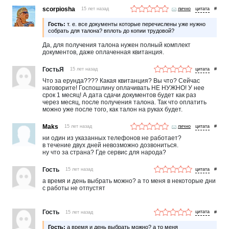
scorpiosha
15 лет назад
лично
#
Гость:
т. е. все документы которые перечислены уже нужно
собрать для талона? вплоть до копии трудовой?
Да, для получения талона нужен полный комплект
документов, даже оплаченная квитанция.
ГостьЯ
15 лет назад
#
Что за ерунда???? Какая квитанция? Вы что? Сейчас
наговорите! Госпошлину оплачивать НЕ НУЖНО! У нее
срок 1 месяц! А дата сдачи документов будет как раз
через месяц, после получения талона. Так что оплатить
можно уже после того, как талон на руках будет.
Maks
15 лет назад
лично
#
ни один из указанных телефонов не работает?
в течение двух дней невозможно дозвониться.
ну что за страна? Где сервис для народа?
Гость
15 лет назад
#
а время и день выбрать можно? а то меня в некоторые дни
с работы не отпустят
Гость
15 лет назад
#
Гость:
а время и день выбрать можно? а то меня