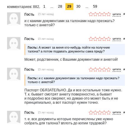
1
...
28
29
30
...
59
комментариев
882
Гость
15 лет назад
#
и с какими документами за талонами надо презжать?
только с анкетой?
Гость
15 лет назад
#
Гость:
А может за меня кто-нибудь пойти на получние
талона? а потом подавать документы сама приду?
Может, родственник, с Вашими документами и анкетой!
Гость
15 лет назад
#
Гость:
и с какими документами за талонами надо презжать?
только с анкетой?
Паспорт ОБЯЗАТЕЛЬНО. Да и все остальные тоже нужно.
Т. к. бывает смотрят анкету поверхностно, а бывает
и подробно все сверяют, но думаю-это может быть и не
принципиально, а вот паспорт нужен точно.
Гость
15 лет назад
#
т. е. все документы которые перечислены уже нужно
собрать для талона? вплоть до копии трудовой?