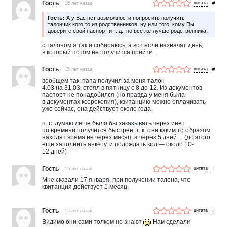
Гость
15 лет назад
#
наверное опять за талоном вставать в очередь
Кому можно заплатить?
))) по москве нашла где делают,
Гость:
А у Вас нет возможности попросить получить
а по одинцово нет, только в люберцах вроде можно
талончик кого то из родственников, ну или того, кому Вы
доверите свой паспорт и т. д., но все же лучше родственника.
с талоном я так и собираюсь, а вот если назначат день,
в который потом не получится прийти…
Гость
15 лет назад
#
вообщем так: папа получил за меня талон
4.03 на 31.03, стоял в пятницу с 8 до 12. Из документов
паспорт не понадобился (но правда у меня была
в документах ксерокопия), квитанцию можно оплачивать
уже сейчас, она действует около года.
п. с. думаю легче было бы заказывать через инет.
по времени получится быстрее. т. к. они каким то образом
находят время не через месяц, а через 5 дней… (до этого
еще заполнить анкету, и подождать код — около 10-
12 дней)
Гость
15 лет назад
#
Мне сказали 17 января, при получении талона, что
квитанция действует 1 месяц.
Гость
15 лет назад
#
Видимо они сами толком не знают
Нам сделали