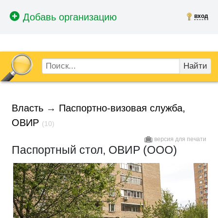
вход
Найти
Власть
→
Паспортно-визовая служба,
ОВИР
(10)
версия для печати
Паспортный стол, ОВИР (ООО)