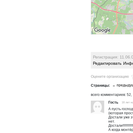
Регистрация: 11.06.
Редактировать
Инфо
Оцените организацию
комментариев
52
Гость
16 лет н
А пусть госпо
(которая прос
Достали уже э
нет.
Достали!!!!!!!!!!!!!
А когда монтё