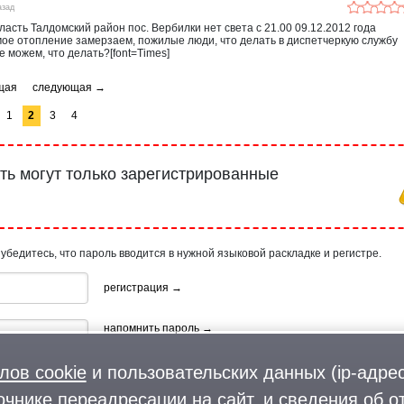
азад
ласть Талдомский район пос. Вербилки нет света с 21.00 09.12.2012 года
ое отопление замерзаем, пожилые люди, что делать в диспетчеркую службу
е можем, что делать?[font=Times]
1
2
3
4
ь могут только зарегистрированные
 убедитесь, что пароль вводится в нужной языковой раскладке и регистре.
регистрация →
напомнить пароль →
лов cookie
и пользовательских данных (ip-адрес
очнике переадресации на сайт, и сведения об о