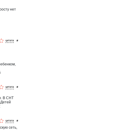
росту нет
#
ребенком,
й
#
я. В СНТ
 Детей
х
#
скую сеть,