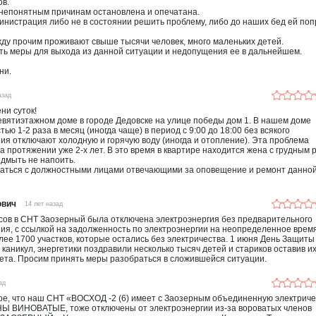
ов.
 непонятным причинам остановлена и опечатана.
нистрация либо не в состоянии решить проблему, либо до наших бед ей поп
ду прочим проживают свыше тысячи человек, много маленьких детей.
ть меры для выхода из данной ситуации и недопущения ее в дальнейшем.
ни.
азад
ни суток!
вятиэтажном доме в городе Дедовске на улице победы дом 1. В нашем доме
ью 1-2 раза в месяц (иногда чаще) в период с 9:00 до 18:00 без всякого
я отключают холодную и горячую воду (иногда и отопление). Эта проблема
а протяжении уже 2-х лет. В это время в квартире находится жена с грудным 
одмыть не напоить.
аться с должностными лицами отвечающими за оповещение и ремонт данно
ович
14 лет назад
асов в СНТ Заозерный была отключена электроэнергия без предварительного
я, с ссылкой на задолженность по электроэнергии на неопределенное врем
ее 1700 участков, которые остались без электричества. 1 июня День Защиты
 каникул, энергетики поздравили несколько тысяч детей и стариков оставив и
вета. Просим принять меры разобраться в сложившейся ситуации.
ад
ое, что наш СНТ «ВОСХОД -2 (6) имеет с Заозерным объединенную электриче
НЫ ВИНОВАТЫЕ, тоже отключены от электроэнергии из-за вороватых членов