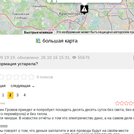
д. 1
Круглосуточно
Это изображение может быть защищено авторским п
Быстрые клавиши
09 19:19, обновлено: 26.10.16 15:31,
55676
рмация устарела?
0 голосов
1
2
3
4
азад
дин Громов приедет и попробует посидеть десять десять суток без света, без
то перемёрзла) и без тепла.
ти чинуши. В новостях отчёты о том что электричество дано, а на самом деле
!!!!!!!
ры говорят о том, что деньги заплатите и все провода будут на своём месте