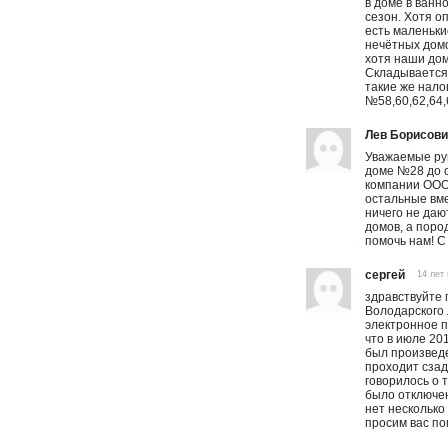
в доме в ванн
сезон. Хотя о
есть маленьки
нечётных домо
хотя наши дом
Складывается 
такие же нало
№58,60,62,64,
Лев Борисов
Уважаемые рук
доме №28 до с
компании ООО 
остальные вме
ничего не дают
домов, а поро
помочь нам! С
сергей
14 лет
здравствуйте 
Володарского
электронное п
что в июле 20
был произведе
проходит сзад
говорилось о 
было отключен
нет несколько
просим вас по