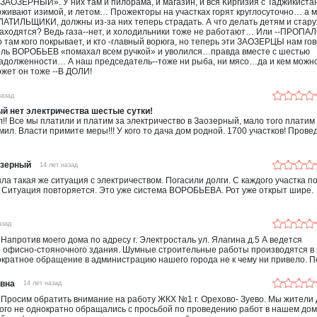
ЗАОЗЕРНЫЙ». У них там и пилорама, и магазин, и вся Киргизия с Таджикиста
живают изимой, и летом… Прожекторы на участках горят круглосуточно… а м
ТИЛЬЩИКИ, должны из-за них теперь страдать. А что делать детям и стару
находятся? Ведь газа--нет, и холодильники тоже не работают… Или --ПРОПА
о там кого покрывает, и кто -главный ворюга, но теперь эти ЗАОЗЕРЦЫ нам гов
ель ВОРОБЬЕВ «помахал всем ручкой» и уволился…правда вместе с шестью
адолженности… А наш председатель--тоже ни рыба, ни мясо…да и кем можн
может он тоже --В ДОЛИ!
назад
й нет электричества шестые сутки!
!! Все мы платили и платим за электричество в Заозерный, мало того платим
 мил. Власти примите меры!!! У кого то дача дом родной. 1700 участков! Прове
озерный
14 лет назад
ыла такая же ситуация с электричеством. Погасили долги. С каждого участка п
 Ситуация повторяется. Это уже система ВОРОБЬЕВА. Рот уже открыт шире.
азад
 Напротив моего дома по адресу г. Электросталь ул. Ялагина д.5 А ведется
о офисно-стояночного здания. Шумные строительные работы производятся в
кратное обращение в администрацию нашего города не к чему ни привело. П
овна
14 лет назад
 Просим обратить внимание на работу ЖКХ №1 г. Орехово- Зуево. Мы жители
ого не однократно обращались с просьбой по проведению работ в нашем дом