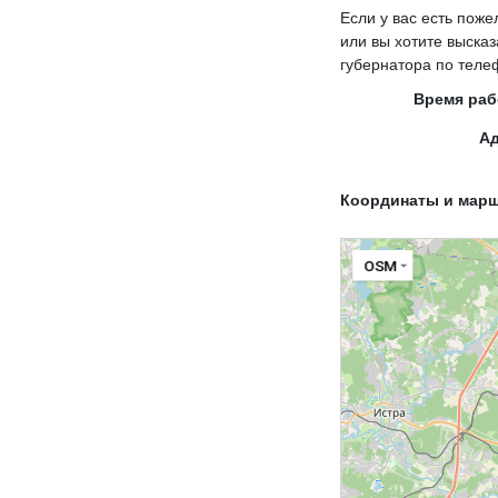
Если у вас есть поже
или вы хотите выска
губернатора по теле
Время ра
А
Координаты и мар
OSM