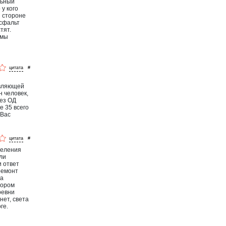
льный
 у кого
й стороне
асфальт
тят.
 мы
#
авляющей
н человек,
рез ОД
е 35 всего
 Вас
#
селения
ли
и ответ
ремонт
га
тором
ревни
нет, света
ге.