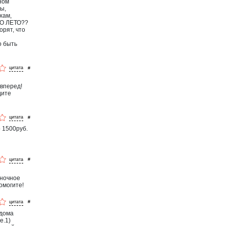
ном
ы,
хам,
ЛО ЛЕТО??
орят, что
о быть
#
 вперед!
дите
#
о 1500руб.
#
 ночное
омогите!
#
 дома
е.1)