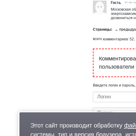
Гость
14 лет н
Московская об
энергозависим
дозвониться н
комментариев
52
Комментироват
пользователи
Введите логин и пароль,
Этот сайт производит обработку
фай
системы, тип и версия браузера, ист