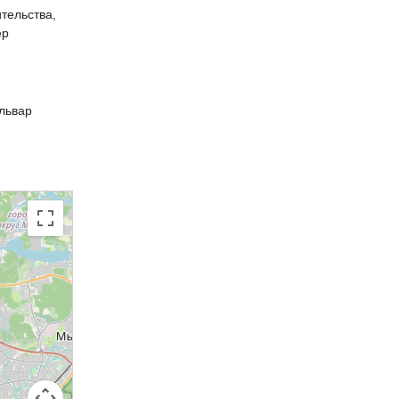
тельства,
ер
ульвар