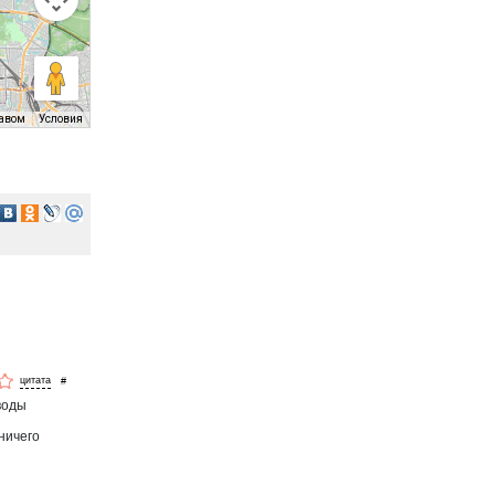
равом
Условия
#
 воды
 ничего