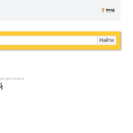
вход
Найти
сия для печати
й