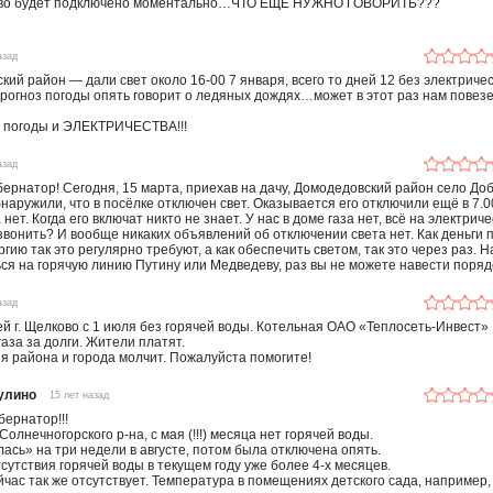
ство будет подключено моментально…ЧТО ЕЩЁ НУЖНО ГОВОРИТЬ???
азад
ский район — дали свет около 16-00 7 января, всего то дней 12 без электрич
прогноз погоды опять говорит о ледяных дождях…может в этот раз нам повез
 погоды и ЭЛЕКТРИЧЕСТВА!!!
азад
ернатор! Сегодня, 15 марта, приехав на дачу, Домодедовский район село До
обнаружили, что в посёлке отключен свет. Оказывается его отключили ещё в 7.0
 нет. Когда его включат никто не знает. У нас в доме газа нет, всё на электрич
звонить? И вообще никаких объявлений об отключении света нет. Как деньги 
ргию так это регулярно требуют, а как обеспечить светом, так это через раз. 
ся на горячую линию Путину или Медведеву, раз вы не можете навести поряд
азад
й г. Щелково с 1 июля без горячей воды. Котельная ОАО «Теплосеть-Инвест»
газа за долги. Жители платят.
 района и города молчит. Пожалуйста помогите!
улино
15 лет назад
ернатор!!!
Солнечногорского р-на, с мая (!!!) месяца нет горячей воды.
ась» на три недели в августе, потом была отключена опять.
сутствия горячей воды в текущем году уже более 4-х месяцев.
час так же отсутствует. Температура в помещениях детского сада, например,