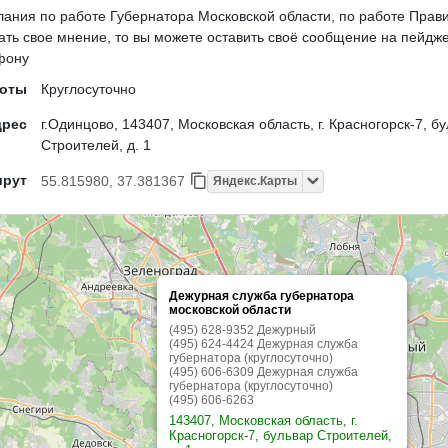
лания по работе Губернатора Московской области, по работе Прави
зать свое мнение, то вы можете оставить своё сообщение на пейдж
фону
боты
Круглосуточно
дрес
г.Одинцово, 143407, Московская область, г. Красногорск-7, б
Строителей, д. 1
шрут
55.815980, 37.381367
Яндекс.Карты
Дежурная служба губернатора
московской области
(495) 628-9352 Дежурный
(495) 624-4424 Дежурная служба
губернатора (круглосуточно)
(495) 606-6309 Дежурная служба
губернатора (круглосуточно)
(495) 606-6263
143407, Московская область, г.
Красногорск-7, бульвар Строителей,