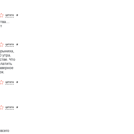
#
ества…
ет
#
брыниха,
0 утра.
естве. Что
платить
Наверное
ок.
#
#
 всего