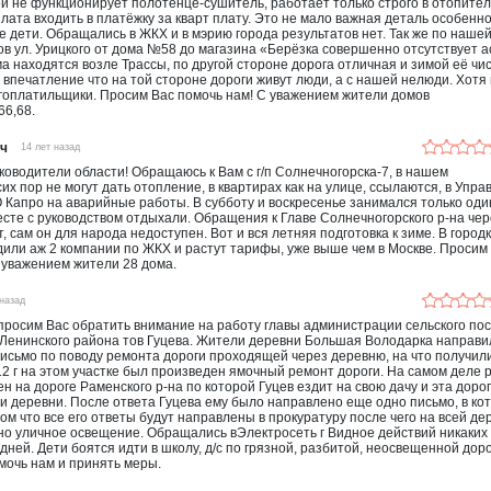
ой не функционирует полотенце-сушитель, работает только строго в отопите
плата входить в платёжку за кварт плату. Это не мало важная деталь особенно
е дети. Обращались в ЖКХ и в мэрию города результатов нет. Так же по наше
в ул. Урицкого от дома №58 до магазина «Берёзка совершенно отсутствует 
а находятся возле Трассы, по другой стороне дорога отличная и зимой её чис
впечатление что на той стороне дороги живут люди, а с нашей нелюди. Хотя
гоплатильщики. Просим Вас помочь нам! С уважением жители домов
66,68.
ич
14 лет назад
оводители области! Обращаюсь к Вам с г/п Солнечногорска-7, в нашем
их пор не могут дать отопление, в квартирах как на улице, ссылаются, в Упр
Капро на аварийные работы. В субботу и воскресенье занимался только оди
сте с руководством отдыхали. Обращения к Главе Солнечногорского р-на че
, сам он для народа недоступен. Вот и вся летняя подготовка к зиме. В городк
дили аж 2 компании по ЖКХ и растут тарифы, уже выше чем в Москве. Просим
 уважением жители 28 дома.
 назад
просим Вас обратить внимание на работу главы администрации сельского по
 Ленинского района тов Гуцева. Жители деревни Большая Володарка направи
исьмо по поводу ремонта дороги проходящей через деревню, на что получил
12 г на этом участке был произведен ямочный ремонт дороги. На самом деле 
н на дороге Раменского р-на по которой Гуцев ездит на свою дачу и эта доро
и деревни. После ответа Гуцева ему было направлено еще одно письмо, в ко
том что все его ответы будут направлены в прокуратуру после чего на всей де
о уличное освещение. Обращались вЭлектросеть г Видное действий никаких 
 дней. Дети боятся идти в школу, д/с по грязной, разбитой, неосвещенной доро
мочь нам и принять меры.