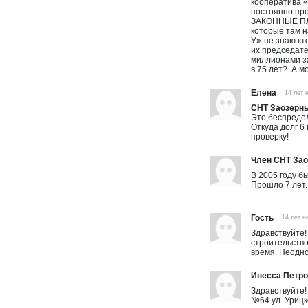
кооператива «
постоянно про
ЗАКОННЫЕ ПЛА
которые там 
Уж не знаю кт
их председат
миллионами з
в 75 лет?. А 
Елена
14 лет 
СНТ Заозерны
Это беспредел
Откуда долг 6
проверку!
Член СНТ За
В 2005 году б
Прошло 7 лет.
Гость
14 лет н
Здравствуйте!
строительств
время. Неодно
Инесса Петр
Здравствуйте!
№64 ул. Урицк