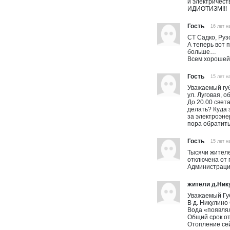
и электриче
ИДИОТИЗМ!!!
Гость
16 лет н
СТ Садко, Руз
А теперь вот 
больше…
Всем хорошей
Гость
15 лет н
Уважаемый губ
ул. Луговая, 
До 20.00 света
делать? Куда 
за электроэне
пора обратить
Гость
15 лет н
Тысячи жителе
отключена от 
Администрация
жители д.Ник
Уважаемый Губ
В д. Никулино 
Вода «появлял
Общий срок от
Отопление сей