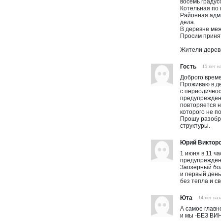
восемь градус
Котельная по
Районная адми
дела.
В деревне меж
Просим приня
Жители дерев
Гость
15 лет н
Доброго време
Проживаю в де
с периодичност
предупреждени
повторяется н
которого не п
Прошу разобр
структуры.
Юрий Виктор
1 июня в 11 ч
предупреждени
Заозерный бол
и первый день
без тепла и с
Юта
14 лет наз
А самое главн
и мы -БЕЗ ВИ