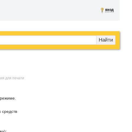
вход
Найти
сия для печати
 режиме.
 средств
ва);