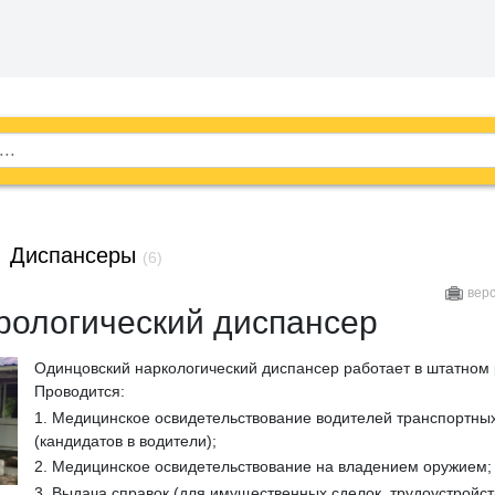
→
Диспансеры
(6)
вер
рологический диспансер
Одинцовский наркологический диспансер работает в штатном
Проводится:
1. Медицинское освидетельствование водителей транспортных
(кандидатов в водители);
2. Медицинское освидетельствование на владением оружием;
3. Выдача справок (для имущественных сделок, трудоустройст