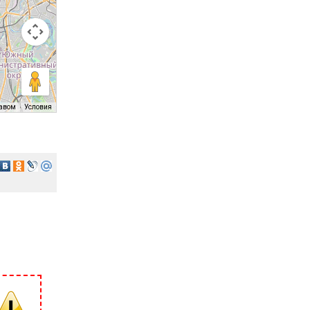
равом
Условия