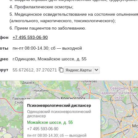
4. Профилактические осмотры;
5. Медицинское освидетельствование на состояние опьянени
(алкогольного, наркотического, токсикологического);
6. Прием пациентов по заболеванию.
ефон
+7 495 593-06-90
боты
пн-пт 08:00-14.30; сб — выходной
дрес
г.Одинцово, Можайское шоссе, д. 55
шрут
55.672612, 37.270271
Яндекс.Карты
Психоневрологический диспансер
Одинцовский психоневрологический
диспансер
Можайское шоссе, д. 55
+7 495 593-06-90
пн-пт 08:00-14.30; сб — выходной