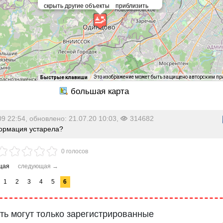
Это изображение может быть защищено авторским п
Быстрые клавиши
09 22:54, обновлено: 21.07.20 10:03,
314682
рмация устарела?
0 голосов
1
2
3
4
5
6
ь могут только зарегистрированные