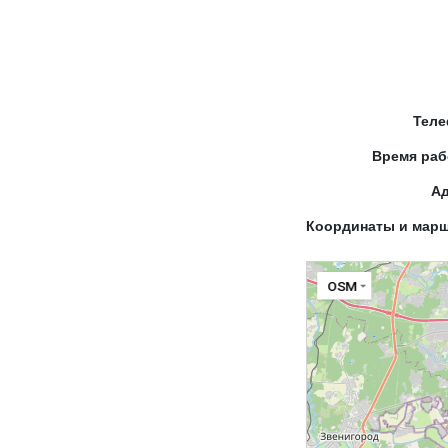
Тел
Время ра
А
Координаты и мар
OSM