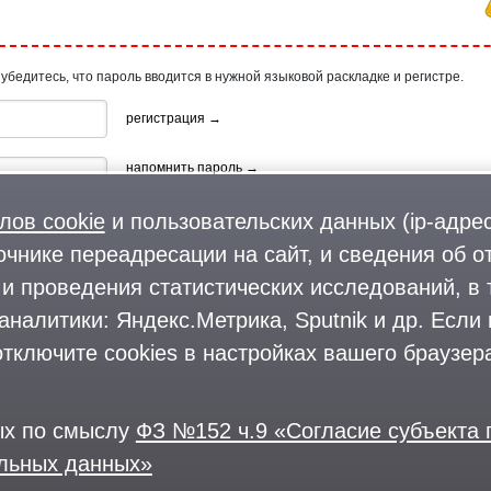
 убедитесь, что пароль вводится в нужной языковой раскладке и регистре.
регистрация →
напомнить пароль →
лов cookie
и пользовательских данных (ip-адрес
очнике переадресации на сайт, и сведения об о
и проведения статистических исследований, в 
аналитики: Яндекс.Метрика, Sputnik и др. Если
ия, используя профиль в:
тключите cookies в настройках вашего браузера
ых по смыслу
ФЗ №152 ч.9 «Согласие субъекта
альных данных»
© 2004—2026
Размещение рекламы
О проекте