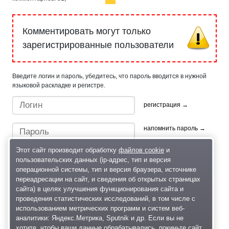
Комментировать могут только
зарегистрированные пользователи
Введите логин и пароль, убедитесь, что пароль вводится в нужной
языковой раскладке и регистре.
регистрация →
напомнить пароль →
Этот сайт производит обработку
файлов cookie
и
пользовательских данных (ip-адрес, тип и версия
операционной системы, тип и версия браузера, источнике
переадресации на сайт, и сведения об открытых страницах
сайта) в целях улучшения функционирования сайта и
проведения статистических исследований, в том числе с
Быстрый вход/регистрация, используя профиль в:
использованием метрических программ и систем веб-
аналитики: Яндекс.Метрика, Sputnik и др. Если вы не
хотите, чтобы ваши данные обрабатывались, покиньте сайт