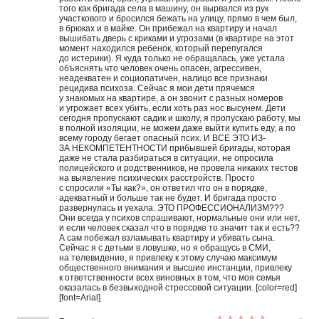
того как бригада села в машину, он вырвался из рук
участкового и бросился бежать на улицу, прямо в чем был,
в брюках и в майке. Он прибежал на квартиру и начал
вышибать дверь с криками и угрозами (в квартире на этот
момент находился ребенок, который перепугался
до истерики). Я куда только не обращалась, уже устала
объяснять что человек очень опасен, агрессивен,
неадекватен и социопатичен, налицо все признаки
рецидива психоза. Сейчас я мои дети прячемся
у знакомых на квартире, а он звонит с разных номеров
и угрожает всех убить, если хоть раз нос высунем. Дети
сегодня пропускают садик и школу, я пропускаю работу, мы
в полной изоляции, не можем даже выйти купить еду, а по
всему городу бегает опасный псих. И ВСЕ ЭТО ИЗ-
ЗА НЕКОМПЕТЕНТНОСТИ прибывшей бригады, которая
даже не стала разбираться в ситуации, не опросила
полицейского и родственников, не провела никаких тестов
на выявление психических расстройств. Просто
с спросили «Ты как?», он ответил что он в порядке,
адекватный и больше так не будет. И бригада просто
развернулась и уехала. ЭТО ПРОФЕССИОНАЛИЗМ???
Они всегда у психов спрашивают, нормальные они или нет,
и если человек сказал что в порядке то значит так и есть??
А сам побежал взламывать квартиру и убивать сына.
Сейчас я с детьми в ловушке, но я обращусь в СМИ,
на телевидение, я привлеку к этому случаю максимум
общественного внимания и высшие инстанции, привлеку
к ответственности всех виновных в том, что моя семья
оказалась в безвыходной стрессовой ситуации. [color=red]
[font=Arial]