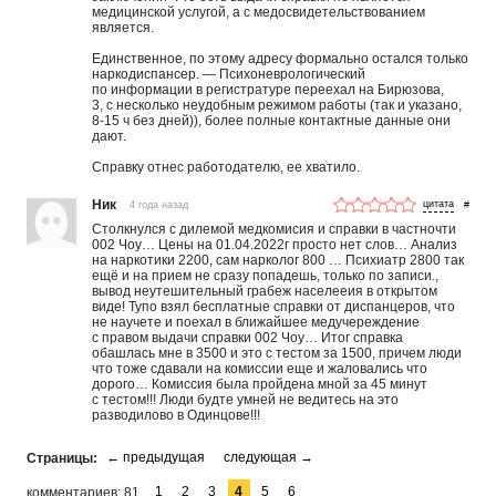
медицинской услугой, а с медосвидетельствованием
является.
Единственное, по этому адресу формально остался только
наркодиспансер. — Психоневрологический
по информации в регистратуре переехал на Бирюзова,
3, с несколько неудобным режимом работы (так и указано,
8-15 ч без дней)), более полные контактные данные они
дают.
Справку отнес работодателю, ее хватило.
Ник
4 года назад
#
Столкнулся с дилемой медкомисия и справки в частночти
002 Чоу… Цены на 01.04.2022г просто нет слов… Анализ
на наркотики 2200, сам нарколог 800 … Психиатр 2800 так
ещё и на прием не сразу попадешь, только по записи.,
вывод неутешительный грабеж населееия в открытом
виде! Тупо взял бесплатные справки от диспанцеров, что
не научете и поехал в ближайшее медучереждение
с правом выдачи справки 002 Чоу… Итог справка
обашлась мне в 3500 и это с тестом за 1500, причем люди
что тоже сдавали на комиссии еще и жаловались что
дорого… Комиссия была пройдена мной за 45 минут
с тестом!!! Люди будте умней не ведитесь на это
разводилово в Одинцове!!!
1
2
3
4
5
6
комментариев
81