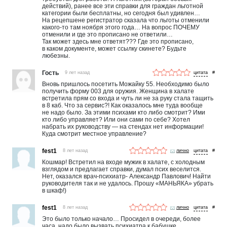
действий), ранее все эти справки для граждан льготной
категории были бесплатны, но сегодня был удивлен…
На рецепшене регистратор сказала что льготы отменили
какого-то там ноября этого года… На вопрос ПОЧЕМУ
отменили и где это прописано не ответили…
Так может здесь мне ответят??? Где это прописано,
в каком документе, может ссылку скинете? Будьте
любезны.
Гость
9 лет назад
#
Вновь пришлось посетить Можайку 55. Необходимо было
получить форму 003 для оружия. Женщина в халате
встретила прям со входа и чуть ли не за руку стала тащить
в 8 каб. Что за сервис?! Как оказалось мне туда вообще
не надо было. За этими психами кто либо смотрит? Ими
кто либо управляет? Или они сами по себе? Хотел
набрать их руководству — на стендах нет информации!
Куда смотрит местное управление?
fest1
8 лет назад
лично
#
Кошмар! Встретил на входе мужик в халате, с холодным
взглядом и предлагает справки, думал псих веселится.
Нет, оказался врач-психиатр- Александр Павлович! Найти
руководителя так и не удалось. Прошу «МАНЬЯКА» убрать
в шкаф!)
fest1
8 лет назад
лично
#
Это было только начало… Просидел в очереди, более
часа, надо было вызвать психиатра к бабушке