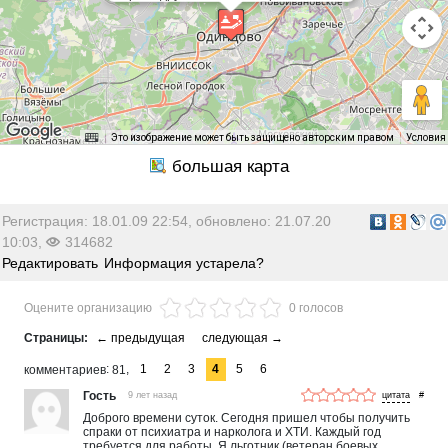
Это изображение может быть защищено авторским правом
Условия
Регистрация: 18.01.09 22:54, обновлено: 21.07.20
10:03,
314682
Редактировать
Информация устарела?
Оцените организацию
0 голосов
1
2
3
4
5
6
комментариев
81
Гость
9 лет назад
#
Доброго времени суток. Сегодня пришел чтобы получить
спраки от психиатра и нарколога и ХТИ. Каждый год
требуется для работы. Я льготник (ветеран боевых