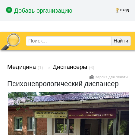
вход
Найти
Медицина
→
Диспансеры
(1)
(6)
версия для печати
Психоневрологический диспансер