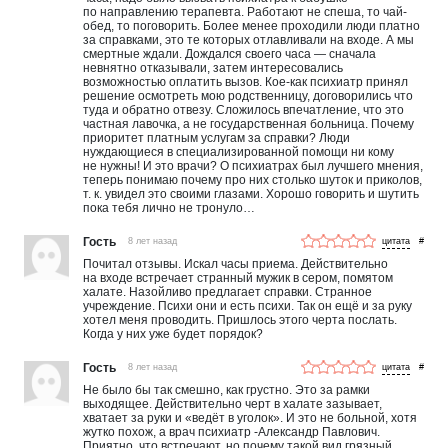
по направлению терапевта. Работают не спеша, то чай-
обед, то поговорить. Более менее проходили люди платно
за справками, это те которых отлавливали на входе. А мы
смертные ждали. Дождался своего часа — сначала
невнятно отказывали, затем интересовались
возможностью оплатить вызов. Кое-как психиатр принял
решение осмотреть мою родственницу, договорились что
туда и обратно отвезу. Сложилось впечатление, что это
частная лавочка, а не государственная больница. Почему
приоритет платным услугам за справки? Люди
нуждающиеся в специализированной помощи ни кому
не нужны! И это врачи? О психиатрах был лучшего мнения,
теперь понимаю почему про них столько шуток и приколов,
т. к. увидел это своими глазами. Хорошо говорить и шутить
пока тебя лично не тронуло…
Гость
8 лет назад
#
Почитал отзывы. Искал часы приема. Действительно
на входе встречает странный мужик в сером, помятом
халате. Назойливо предлагает справки. Странное
учреждение. Психи они и есть психи. Так он ещё и за руку
хотел меня проводить. Пришлось этого черта послать.
Когда у них уже будет порядок?
Гость
8 лет назад
#
Не было бы так смешно, как грустно. Это за рамки
выходящее. Действительно черт в халате зазывает,
хватает за руки и «ведёт в уголок». И это не больной, хотя
жутко похож, а врач психиатр -Александр Павлович.
Приятно, что встречают, но почему такой вид грязный,