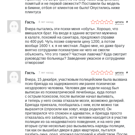
помятый и не первой свежести? Поставили бы модель
в бикини, отбоя от клиентов не было! Опустились ниже
плинтуса
Гость
8 лет назад
#
Вчера пытались эти психи меня «обуть». Хорошо, что
вмешался брат. На входе в здание встретил мужчина
в халате, похожий на санитара, предложил справки
по 400 руб. Чуть позже озвучили цену 1200, а потом
вообще 1600 т. к. я не местная. Ладно мне, но даже брату
внятно сотрудники психиатрии ни чего не смогли
объяснить. Что это такое? Частная лавочка? Куда смотрит
руководство больницы? Заведение ужасное и сотрудники
отморозки!
Гость
7 лет назад
#
Вчера, 15 декабря, участковым полицейским была вызвана
псих-бригада на задержанного им ранее психически
нездорового человека. Человек две недели назад был
выписан из психиатрической лечебницы, куда попал
с острым психозом, после выписки начал выпивать,
и теперь у него снова отказали мозги, возможно делирий.
Бригада приехала, пообщалась с ним, если можно так
выразится (спросили как зовут, когда родился). Он
притворился что спокоен и адекватен, и бригада просто
отказалась его забирать, хотя человек находится в участке
полиции из-за неадекватного поведения, и на него уже
вторые сутки несколько раз вызывались наряды полиции,
так как он вышибал двери в двух квартирах, пытался
разбить окна, орал, угрожал расправой и убийством. После