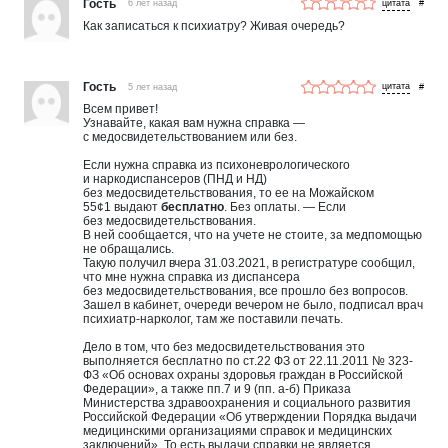
Гость
6 лет назад
#
Как записаться к психиатру? Живая очередь?
Гость
5 лет назад
#
Всем привет!
Узнавайте, какая вам нужна справка —
с медосвидетельствованием или без.
Если нужна справка из психоневрологического
и наркодиспансеров (ПНД и НД)
без медосвидетельствования, то ее на Можайском
55¢1 выдают
бесплатно
. Без оплаты. — Если
без медосвидетельствования.
В ней сообщается, что на учете не стоите, за медпомощью
не обращались.
Такую получил вчера 31.03.2021, в регистратуре сообщил,
что мне нужна справка из диспансера
без медосвидетельствования, все прошло без вопросов.
Зашел в кабинет, очереди вечером не было, подписал врач
психиатр-нарколог, там же поставили печать.
Дело в том, что без медосвидетельствования это
выполняется бесплатно по ст.22 ФЗ от 22.11.2011 № 323-
ФЗ «Об основах охраны здоровья граждан в Российской
Федерации», а также пп.7 и 9 (пп. а-б) Приказа
Министерства здравоохранения и социального развития
Российской Федерации «Об утверждении Порядка выдачи
медицинскими организациями справок и медицинских
заключений». То есть выдачи справки не является