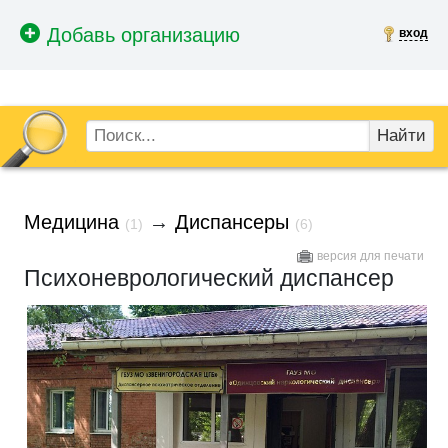
вход
Найти
Медицина
→
Диспансеры
(1)
(6)
версия для печати
Психоневрологический диспансер