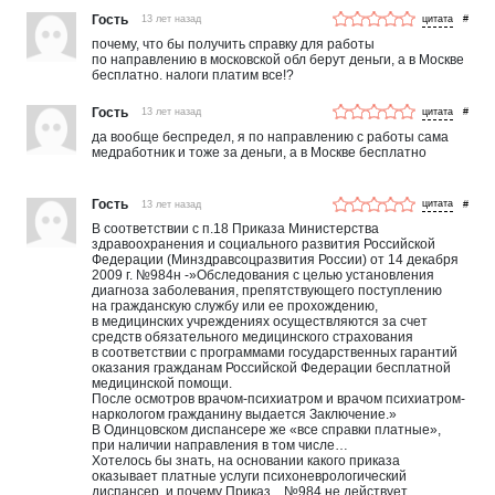
Гость
13 лет назад
#
почему, что бы получить справку для работы
по направлению в московской обл берут деньги, а в Москве
бесплатно. налоги платим все!?
Гость
13 лет назад
#
да вообще беспредел, я по направлению с работы сама
медработник и тоже за деньги, а в Москве бесплатно
Гость
13 лет назад
#
В соответствии с п.18 Приказа Министерства
здравоохранения и социального развития Российской
Федерации (Минздравсоцразвития России) от 14 декабря
2009 г. №984н -»Обследования с целью установления
диагноза заболевания, препятствующего поступлению
на гражданскую службу или ее прохождению,
в медицинских учреждениях осуществляются за счет
средств обязательного медицинского страхования
в соответствии с программами государственных гарантий
оказания гражданам Российской Федерации бесплатной
медицинской помощи.
После осмотров врачом-психиатром и врачом психиатром-
наркологом гражданину выдается Заключение.»
В Одинцовском диспансере же «все справки платные»,
при наличии направления в том числе…
Хотелось бы знать, на основании какого приказа
оказывает платные услуги психоневрологический
диспансер, и почему Приказ…№984 не действует