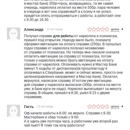
в мастер банк) 350р+проц. возвращаюсь, та же самая
очередь. нарколога оплатил на месте 500р. пара человек
в очереди и вот она справочка!!! а к психу я не успел.
придётся опять отпрашиваться с работы. а работают они
с 8.30 до 16.30
Александр
13 лет назад
#
Получал справки
для работы
от нарколога и психиатра,
пришёл под открытие. Народу мало было, психиатр
оформил квитанцию на оплату справки (250р). В прошлых
годах справки от нарколога получал независимо
от справки от психиатра. Но теперь мне сказали сначала
оплатить квитанцию за справку от психиатра, потом
только у нарколога можно брать квитанцию на оплату
справки от нарколога. Оплачивать нужно в Мастер Банк
(минут 5 ходьбы от диспансера)(в прошлом году я
оплачивал в Сбербанке, может и сейчас можно, просто они
целенаправленно направляют в Мастер банк). Оплатил,
вернулся, написали справку. И потом уже квитанцию
для справки у нарколога выписали (300р, оплата на месте
уже, в банк идти не надо). Нарколог выписывает за минуту
справку. В общем, пришёл в 8:30, ушёл 9:15 с двумя
справками.
Гость
13 лет назад
#
Оф начало работы в 8-00. не верьте. Справки с 8-30.
Мастербанк и сбер только с 9-00.
А я здесь уже полтора часа, а работники уже второй раз
чай пьют! Я тоже так хочу работать!!