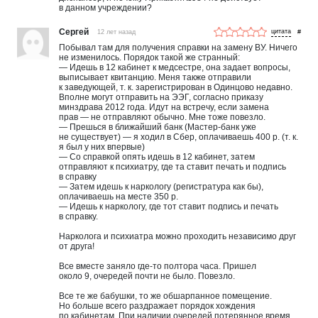
в данном учреждении?
Сергей
12 лет назад
#
Побывал там для получения справки на замену ВУ. Ничего
не изменилось. Порядок такой же странный:
— Идешь в 12 кабинет к медсестре, она задает вопросы,
выписывает квитанцию. Меня также отправили
к заведующей, т. к. зарегистрирован в Одинцово недавно.
Вполне могут отправить на ЭЭГ, согласно приказу
минздрава 2012 года. Идут на встречу, если замена
прав — не отправляют обычно. Мне тоже повезло.
— Прешься в ближайший банк (Мастер-банк уже
не существует) — я ходил в Сбер, оплачиваешь 400 р. (т. к.
я был у них впервые)
— Со справкой опять идешь в 12 кабинет, затем
отправляют к психиатру, где та ставит печать и подпись
в справку
— Затем идешь к наркологу (регистратура как бы),
оплачиваешь на месте 350 р.
— Идешь к наркологу, где тот ставит подпись и печать
в справку.
Нарколога и психиатра можно проходить независимо друг
от друга!
Все вместе заняло где-то полтора часа. Пришел
около 9, очередей почти не было. Повезло.
Все те же бабушки, то же обшарпанное помещение.
Но больше всего раздражает порядок хождения
по кабинетам. При наличии очередей потерянное время