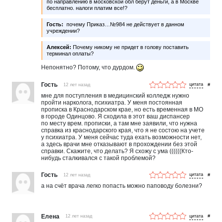
по направлению в московской обл берут деньги, а в Москве
бесплатно. налоги платим все!?
Гость:
почему Приказ…№984 не действует в данном
учреждении?
Алексей:
Почему никому не придет в голову поставить
терминал оплаты?
Непонятно? Потому, что дурдом.
Гость
12 лет назад
#
мне для поступления в медицинский колледж нужно
пройти нарколога, психиатра. У меня постоянная
прописка в Краснодарском крае, но есть временная в МО
в городе Одинцово. Я сходила в этот ваш диспансер
по месту врем. прописки, а там мне заявили, что нужна
справка из краснодарского края, что я не состою на учете
у психиатра. У меня сейчас туда ехать возможности нет,
а здесь врачи мне отказывают в прохождении без этой
справки. Скажите, что делать? Я схожу с ума ((((((Кто-
нибудь сталкивался с такой проблемой?
Гость
12 лет назад
#
а на счёт врача легко попасть можно паповоду болезни?
Елена
12 лет назад
#