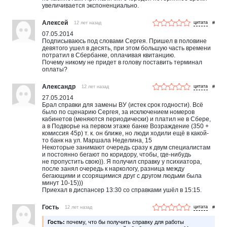
увеличивается экспоненциально.
Алексей
12 лет назад
#
07.05.2014
Подписываюсь под словами Сергея. Пришел в половине
девятого ушел в десять, при этом большую часть времени
потратил в Сбербанке, оплачивая квитанцию.
Почему никому не придет в голову поставить терминал
оплаты?
Александр
12 лет назад
#
27.05.2014
Брал справки для замены ВУ (истек срок годности). Всё
было по сценарию Сергея, за исключением номеров
кабинетов (меняются периодически) и платил не в Сбере,
а в Подворье на первом этаже банке Возраждение (350 +
комиссия 45р) т. к. он ближе, но люди ходили ещё в какой-
то банк на ул. Маршала Неделина, 15
Некоторые занимают очередь сразу к двум специалистам
и постоянно бегают по коридору, чтобы, где-нибудь
не пропустить свою)). Я получил справку у психиатора,
после занял очередь к наркологу, разница между
бегающими и ссорящимися друг с другом людьми была
минут 10-15)))
Приехал в диспансер 13:30 со справками ушёл в 15:15.
Гость
12 лет назад
#
Гость:
почему, что бы получить справку для работы