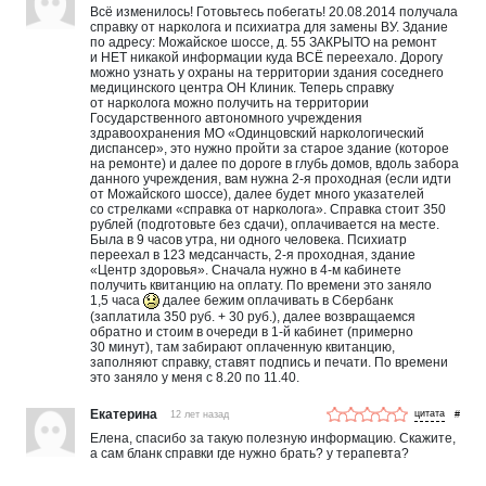
Всё изменилось! Готовьтесь побегать! 20.08.2014 получала
справку от нарколога и психиатра для замены ВУ. Здание
по адресу: Можайское шоссе, д. 55 ЗАКРЫТО на ремонт
и НЕТ никакой информации куда ВСЁ переехало. Дорогу
можно узнать у охраны на территории здания соседнего
медицинского центра ОН Клиник. Теперь справку
от нарколога можно получить на территории
Государственного автономного учреждения
здравоохранения МО «Одинцовский наркологический
диспансер», это нужно пройти за старое здание (которое
на ремонте) и далее по дороге в глубь домов, вдоль забора
данного учреждения, вам нужна 2-я проходная (если идти
от Можайского шоссе), далее будет много указателей
со стрелками «справка от нарколога». Справка стоит 350
рублей (подготовьте без сдачи), оплачивается на месте.
Была в 9 часов утра, ни одного человека. Психиатр
переехал в 123 медсанчасть, 2-я проходная, здание
«Центр здоровья». Сначала нужно в 4-м кабинете
получить квитанцию на оплату. По времени это заняло
1,5 часа
далее бежим оплачивать в Сбербанк
(заплатила 350 руб. + 30 руб.), далее возвращаемся
обратно и стоим в очереди в 1-й кабинет (примерно
30 минут), там забирают оплаченную квитанцию,
заполняют справку, ставят подпись и печати. По времени
это заняло у меня с 8.20 по 11.40.
Екатерина
12 лет назад
#
Елена, спасибо за такую полезную информацию. Скажите,
а сам бланк справки где нужно брать? у терапевта?