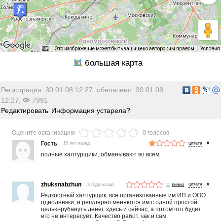
Это изображение может быть защищено авторским правом
Условия
Регистрация: 30.01.08 12:27, обновлено: 30.01.08
12:27,
7991
Редактировать
Информация устарела?
Оцените организацию
0 голосов
Гость
15 лет назад
#
полные халтурщики, обманывают во всем
zhuksnabzhun
3 года назад
лично
#
Редкостный халтурщик, все организованные им ИП и ООО
однодневки, и регулярно меняются им с одной простой
целью-рубануть денег, здесь и сейчас, а потом что будет
его не интересует. Качество работ, как и сам