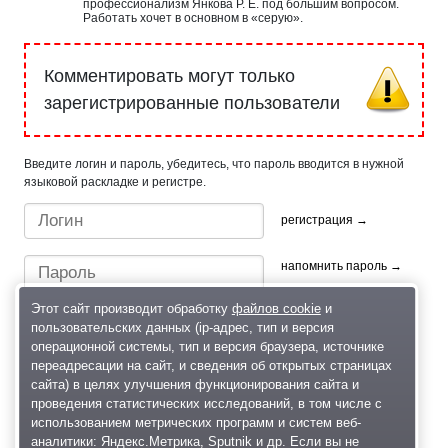
профессионализм Янкова Р. Е. под большим вопросом.
Работать хочет в основном в «серую».
Комментировать могут только
зарегистрированные пользователи
Введите логин и пароль, убедитесь, что пароль вводится в нужной
языковой раскладке и регистре.
регистрация →
напомнить пароль →
Этот сайт производит обработку
файлов cookie
и
пользовательских данных (ip-адрес, тип и версия
операционной системы, тип и версия браузера, источнике
переадресации на сайт, и сведения об открытых страницах
сайта) в целях улучшения функционирования сайта и
проведения статистических исследований, в том числе с
Быстрый вход/регистрация, используя профиль в:
использованием метрических программ и систем веб-
аналитики: Яндекс.Метрика, Sputnik и др. Если вы не